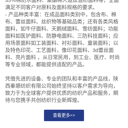
35％棉防水面料、聚酯棉人造丝混纺面料等，全面
满足不同客户对原料及面料规格的要求。
- 产品种类丰富：在成品面料类别中，包含布、棉
布、蕾丝面料、丝织物等基础品类；还有各类风格
面料，如牛仔面料、天鹅绒面料、雪纺面料；功能
面料如医护面料、防静电面料、三防科技面料；应
用场景面料如工装面料、衬衫面料、童装面料；以
及特色印花、工艺面料，像印花面料、3d蕾丝面
料、亮片面料 ，从日常民用，到工业、医疗、时尚
等专业领域，都能提供适配的产品。
凭借先进的设备、专业的团队和丰富的产品线，陕
西秦塬纺织有限公司始终坚持以客户需求为导向，
致力于为全球客户提供优质的纺织产品和服务，期
待与您携手共创纺织行业新辉煌。
查看更多>>