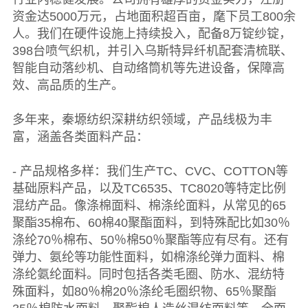
资金达5000万元，占地面积超百亩，麾下员工800余
人。我们在硬件设施上持续投入，配备8万锭纱锭，
398台喷气织机，并引入乌斯特异纤机配套清梳联、
智能自动落纱机、自动络筒机等先进设备，保障高
效、高品质的生产。
多年来，秦塬纺织深耕纺织领域，产品线极为丰
富，涵盖各类面料产品：
- 产品规格多样：我们生产TC、CVC、COTTON等
基础原料产品，以及TC6535、TC8020等特定比例
混纺产品。像涤棉面料、棉涤纶面料，从常见的65
聚酯35棉布、60棉40聚酯面料，到特殊配比如30％
涤纶70％棉布、50％棉50％聚酯等应有尽有。还有
弹力、氨纶等功能性面料，如棉涤纶弹力面料、棉
涤纶氨纶面料。同时包括各类毛圈、防水、混纺特
殊面料，如80％棉20％涤纶毛圈织物、65％聚酯