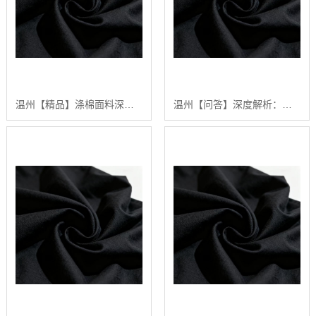
温州【精品】涤棉面料深度解析：2024年如何选择高品质涤棉面料？【很重要?】
温州【问答】深度解析：涤棉面料在现代纺织业中的应用与品质控制【精梳涤棉坯布长期供应合作案例】【怎么样?】