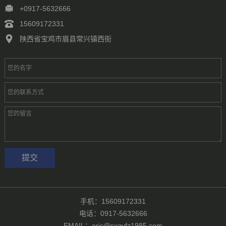
徐州
常州
苏州
南通
连云港
淮安
盐城
扬州
镇江
+0917-5632666
泰州
宿迁
杭州
宁波
温州
嘉兴
湖州
绍兴
金华
15609172331
台州
合肥
芜湖
福州
厦门
泉州
漳州
南昌
济南
青岛
陕西省宝鸡市眉县常兴镇西街
淄博
枣庄
东营
烟台
潍坊
济宁
泰安
威海
临沂
德州
聊城
滨州
菏泽
郑州
洛阳
新乡
许昌
南阳
周口
武汉
手机：15609172331
电话：0917-5632666
EMAIL：eric@sxqyfz1985.com