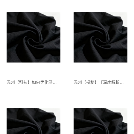
温州【科技】如何优化涤棉面料的生产流程：陕西秦塬纺织的实践指南【是什么?】
温州【揭秘】【深度解析】2024年涤棉面料品质排行榜与选购指南【很重要?】