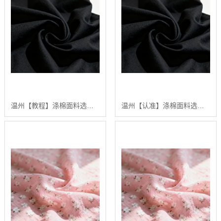
温州【教程】涤棉面料选购指南：2024年【高性价比】涤棉面料供应商排行【怎么做?】
温州【认准】涤棉面料选购指南：2024年五大高品质涤棉面料推荐【深度解析】【是什么?】