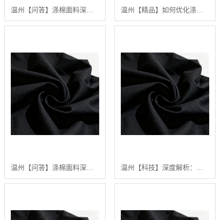
温州【问答】涤棉面料深度解析：构建高品质、可持续纺织品供应链的行业白皮书【精梳涤棉坯布长期供应合作案例】【是什么?】
温州【精品】如何优化涤棉面料的染色效果：陕西秦塬纺织的深度技术指南【怎么做?】
温州【问答】涤棉面料深度解析：2024年五大关键趋势与【如何选择高品质供应商】【怎么用?】
温州【科技】深度解析：涤棉面料在现代纺织业中的应用与品质管理行业白皮书【精梳涤棉坯布长期供应合作案例】【有什么用?】