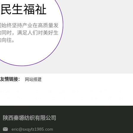
友情链接：
网站搭建
分站：
安徽
北京
重庆
福建
甘肃
广东
广西
贵州
海南
河北
黑龙江
河南
湖北
湖南
江苏
江西
吉林
辽宁
内蒙古
宁夏
青海
山东
上海
山西
陕西
四川
天津
新疆
西藏
云南
浙江
石家庄
唐山
邯郸
保定
陕西秦塬纺织有限公司
沧州
廊坊
太原
呼和浩特
包头
鄂尔多斯
沈阳
大连
中山
鞍山
长春
西安
哈尔滨
大庆
西安
南京
无锡
eric@sxqyfz1985.com