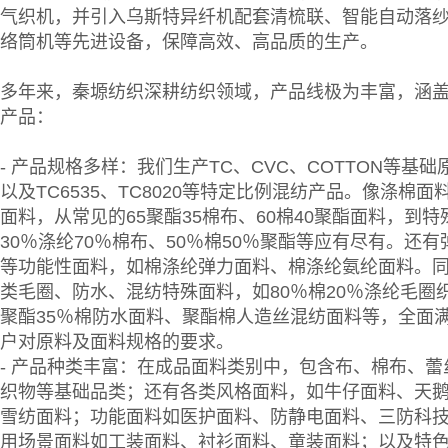
气织机，并引入乌斯特异纤机配套清梳联、智能自动落
络筒机等先进设备，保障高效、高品质的生产。
多年来，秦塬纺织深耕纺织领域，产品线极为丰富，涵
产品：
- 产品规格多样：我们生产TC、CVC、COTTON等基
以及TC6535、TC8020等特定比例混纺产品。像涤棉面
面料，从常见的65聚酯35棉布、60棉40聚酯面料，到特
30％涤纶70％棉布、50％棉50％聚酯等应有尽有。还
等功能性面料，如棉涤纶弹力面料、棉涤纶氨纶面料。
类毛圈、防水、混纺特殊面料，如80％棉20％涤纶毛圈织
聚酯35％棉防水面料、聚酯棉人造丝混纺面料等，全面
户对原料及面料规格的要求。
- 产品种类丰富：在成品面料类别中，包含布、棉布、蕾
织物等基础品类；还有各类风格面料，如牛仔面料、天
雪纺面料；功能面料如医护面料、防静电面料、三防科
用场景面料如工装面料、衬衫面料、童装面料；以及特