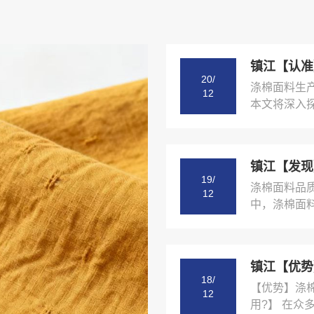
20/
涤棉面料生
12
本文将深入探
19/
涤棉面料品
12
中，涤棉面料
18/
【优势】涤
12
用?】 在众