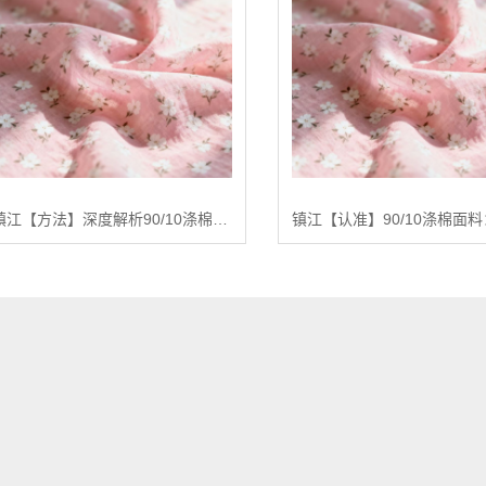
镇江【方法】深度解析90/10涤棉面料：基于全产业链优势的品质控制与未来趋势报告【精梳涤棉坯布长期供应合作案例】【有什么用?】