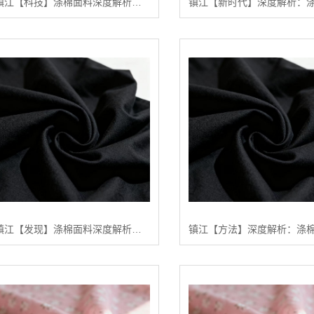
镇江【科技】涤棉面料深度解析：2024年如何选择高品质涤棉面料？【有哪些?】
镇江【发现】涤棉面料深度解析：2024年五大关键趋势与【如何选择高品质供应商】【有什么用?】