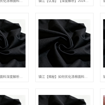
镇江【揭秘】如何优化涤棉面料的生产流程：陕西秦塬纺织的实践指南【怎么用?】
镇江【认准】【深度解析】2024年涤棉面料品质排行榜与选购指南【怎么做?】
镇江【方法】涤棉面料深度解析：构建高品质、可持续纺织品供应链的行业白皮书【精梳涤棉坯布长期供应合作案例】【怎么用?】
镇江【揭秘】如何优化涤棉面料的染色效果：陕西秦塬纺织的深度技术指南【怎么做?】