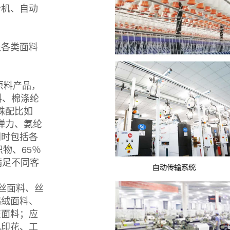
纱机、自动
盖各类面料
础原料产品，
料、棉涤纶
殊配比如
有弹力、氨纶
同时包括各
物、65％
满足不同客
丝面料、丝
鹅绒面料、
技面料；应
色印花、工