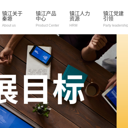
镇江关于
镇江产品
镇江人力
镇江党建
秦塬
中心
资源
引领
About us
Product Center
HRM
Party leadershi