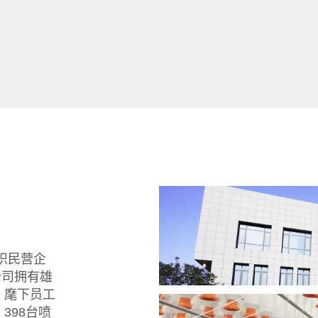
织民营企
公司拥有雄
，麾下员工
398台喷