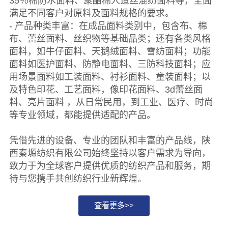
35％棉防水面料、聚酯棉人造丝混纺面料等，全面
满足不同客户对原料及面料规格的要求。
- 产品种类丰富：在成品面料类别中，包含布、棉
布、蕾丝面料、丝织物等基础品类；还有各类风格
面料，如牛仔面料、天鹅绒面料、雪纺面料；功能
面料如医护面料、防静电面料、三防科技面料；应
用场景面料如工装面料、衬衫面料、童装面料；以
及特色印花、工艺面料，像印花面料、3d蕾丝面
料、亮片面料 ，从日常民用，到工业、医疗、时尚
等专业领域，都能提供适配的产品。
凭借先进的设备、专业的团队和丰富的产品线，陕
西秦塬纺织有限公司始终坚持以客户需求为导向，
致力于为全球客户提供优质的纺织产品和服务，期
待与您携手共创纺织行业新辉煌。
查看更多>>