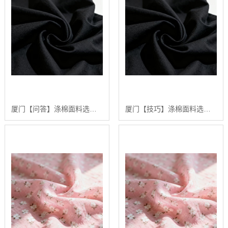
厦门【问答】涤棉面料选购指南：2024年【高性价比】涤棉面料供应商排行【是什么?】
厦门【技巧】涤棉面料选购指南：2024年五大高品质涤棉面料推荐【深度解析】【怎么样?】