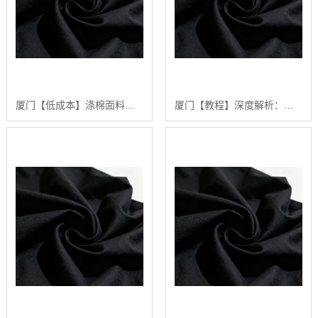
厦门【低成本】涤棉面料深度解析：2024年如何选择高品质涤棉面料？【有什么用?】
厦门【教程】深度解析：涤棉面料在现代纺织业中的应用与品质控制【精梳涤棉坯布长期供应合作案例】【怎么样?】