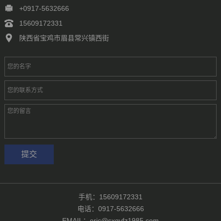
徐州
常州
苏州
南通
连云港
淮安
盐城
扬州
镇江
+0917-5632666
泰州
宿迁
杭州
宁波
温州
嘉兴
湖州
绍兴
金华
15609172331
台州
合肥
芜湖
福州
厦门
泉州
漳州
南昌
济南
青岛
陕西省宝鸡市眉县常兴镇西街
淄博
枣庄
东营
烟台
潍坊
济宁
泰安
威海
临沂
德州
聊城
滨州
菏泽
郑州
洛阳
新乡
许昌
南阳
周口
武汉
手机：15609172331
电话：0917-5632666
EMAIL：eric@sxqyfz1985.com