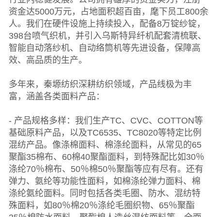
资金达5000万元，占地面积超百亩，麾下员工800余
人。我们在硬件设施上持续投入，配备8万锭纱锭，
398台喷气织机，并引入乌斯特异纤机配套清梳联、
智能自动落纱机、自动络筒机等先进设备，保障高
效、高品质的生产。
多年来，秦塬纺织深耕纺织领域，产品线极为丰
富，涵盖各类面料产品：
- 产品规格多样：我们生产TC、CVC、COTTON等
基础原料产品，以及TC6535、TC8020等特定比例
混纺产品。像涤棉面料、棉涤纶面料，从常见的65
聚酯35棉布、60棉40聚酯面料，到特殊配比如30％
涤纶70％棉布、50％棉50％聚酯等应有尽有。还有
弹力、氨纶等功能性面料，如棉涤纶弹力面料、棉
涤纶氨纶面料。同时包括各类毛圈、防水、混纺特
殊面料，如80％棉20％涤纶毛圈织物、65％聚酯