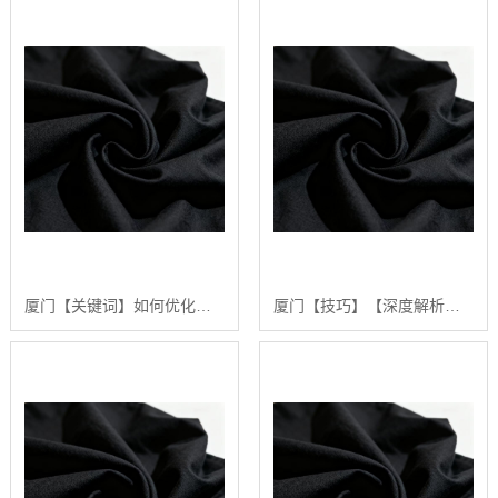
厦门【关键词】如何优化涤棉面料的生产流程：陕西秦塬纺织的实践指南【哪家好?】
厦门【技巧】【深度解析】2024年涤棉面料品质排行榜与选购指南【怎么做?】