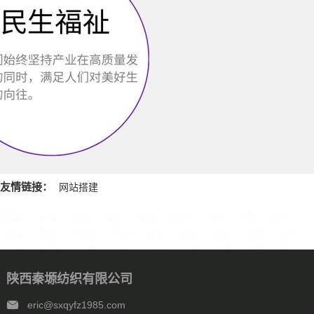
友情链接：
网站搭建
分站：
安徽
北京
重庆
福建
甘肃
广东
广西
贵州
海南
河北
黑龙江
河南
湖北
湖南
江苏
江西
吉林
辽宁
内蒙古
宁夏
青海
山东
上海
山西
陕西
四川
天津
新疆
西藏
云南
浙江
石家庄
唐山
邯郸
保定
陕西秦塬纺织有限公司
沧州
廊坊
太原
呼和浩特
包头
鄂尔多斯
沈阳
大连
中山
鞍山
长春
西安
哈尔滨
大庆
西安
南京
无锡
eric@sxqyfz1985.com