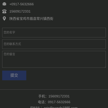
徐州
常州
苏州
南通
连云港
淮安
盐城
扬州
镇江
+0917-5632666
泰州
宿迁
杭州
宁波
温州
嘉兴
湖州
绍兴
金华
15609172331
台州
合肥
芜湖
福州
厦门
泉州
漳州
南昌
济南
青岛
陕西省宝鸡市眉县常兴镇西街
淄博
枣庄
东营
烟台
潍坊
济宁
泰安
威海
临沂
德州
聊城
滨州
菏泽
郑州
洛阳
新乡
许昌
南阳
周口
武汉
手机：15609172331
电话：0917-5632666
EMAIL：eric@sxqyfz1985.com