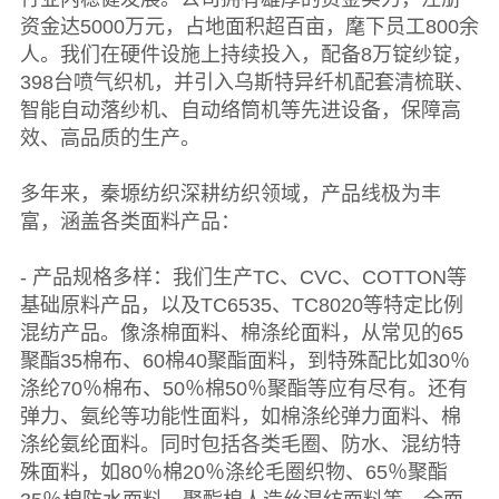
资金达5000万元，占地面积超百亩，麾下员工800余
人。我们在硬件设施上持续投入，配备8万锭纱锭，
398台喷气织机，并引入乌斯特异纤机配套清梳联、
智能自动落纱机、自动络筒机等先进设备，保障高
效、高品质的生产。
多年来，秦塬纺织深耕纺织领域，产品线极为丰
富，涵盖各类面料产品：
- 产品规格多样：我们生产TC、CVC、COTTON等
基础原料产品，以及TC6535、TC8020等特定比例
混纺产品。像涤棉面料、棉涤纶面料，从常见的65
聚酯35棉布、60棉40聚酯面料，到特殊配比如30％
涤纶70％棉布、50％棉50％聚酯等应有尽有。还有
弹力、氨纶等功能性面料，如棉涤纶弹力面料、棉
涤纶氨纶面料。同时包括各类毛圈、防水、混纺特
殊面料，如80％棉20％涤纶毛圈织物、65％聚酯