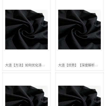
大连【方法】如何优化涤棉面料的生产流程：陕西秦塬纺织的实践指南【怎么样?】
大连【优势】【深度解析】2024年涤棉面料品质排行榜与选购指南【什么意思?】