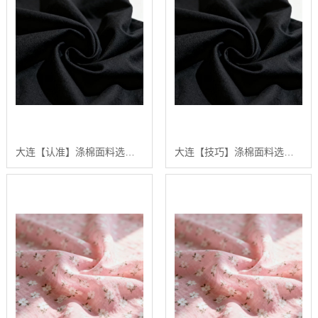
大连【认准】涤棉面料选购指南：2024年【高性价比】涤棉面料供应商排行【是什么?】
大连【技巧】涤棉面料选购指南：2024年五大高品质涤棉面料推荐【深度解析】【很重要?】