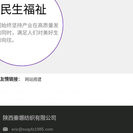
友情链接：
网站搭建
分站：
安徽
北京
重庆
福建
甘肃
广东
广西
贵州
海南
河北
黑龙江
河南
湖北
湖南
江苏
江西
吉林
辽宁
内蒙古
宁夏
青海
山东
上海
山西
陕西
四川
天津
新疆
西藏
云南
浙江
石家庄
唐山
邯郸
保定
陕西秦塬纺织有限公司
沧州
廊坊
太原
呼和浩特
包头
鄂尔多斯
沈阳
大连
中山
鞍山
长春
西安
哈尔滨
大庆
西安
南京
无锡
eric@sxqyfz1985.com