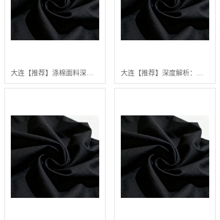
大连【推荐】涤棉面料深度解析：2024年如何选择高品质涤棉面料？【有什么用?】
大连【推荐】深度解析：涤棉面料在现代纺织业中的应用与品质控制【精梳涤棉坯布长期供应合作案例】【怎么做?】