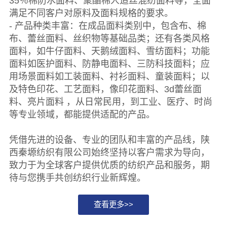
35％棉防水面料、聚酯棉人造丝混纺面料等，全面
满足不同客户对原料及面料规格的要求。
- 产品种类丰富：在成品面料类别中，包含布、棉
布、蕾丝面料、丝织物等基础品类；还有各类风格
面料，如牛仔面料、天鹅绒面料、雪纺面料；功能
面料如医护面料、防静电面料、三防科技面料；应
用场景面料如工装面料、衬衫面料、童装面料；以
及特色印花、工艺面料，像印花面料、3d蕾丝面
料、亮片面料 ，从日常民用，到工业、医疗、时尚
等专业领域，都能提供适配的产品。
凭借先进的设备、专业的团队和丰富的产品线，陕
西秦塬纺织有限公司始终坚持以客户需求为导向，
致力于为全球客户提供优质的纺织产品和服务，期
待与您携手共创纺织行业新辉煌。
查看更多>>