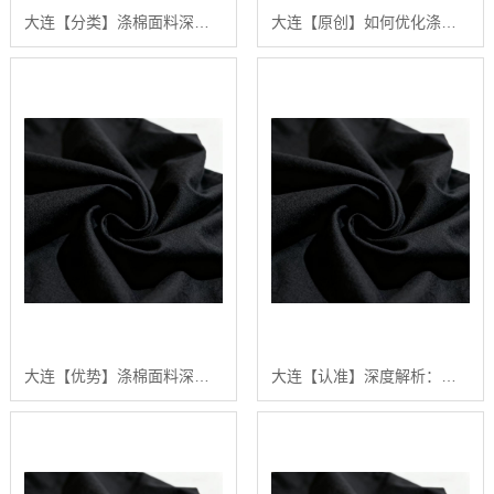
大连【分类】涤棉面料深度解析：构建高品质、可持续纺织品供应链的行业白皮书【精梳涤棉坯布长期供应合作案例】【很重要?】
大连【原创】如何优化涤棉面料的染色效果：陕西秦塬纺织的深度技术指南【有什么用?】
大连【优势】涤棉面料深度解析：2024年五大关键趋势与【如何选择高品质供应商】【怎么样?】
大连【认准】深度解析：涤棉面料在现代纺织业中的应用与品质管理行业白皮书【精梳涤棉坯布长期供应合作案例】【有什么用?】