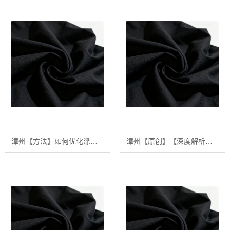
漳州【方法】如何优化涤棉面料的生产流程：陕西秦塬纺织的实践指南【哪家好?】
漳州【原创】【深度解析】2024年涤棉面料品质排行榜与选购指南【什么意思?】