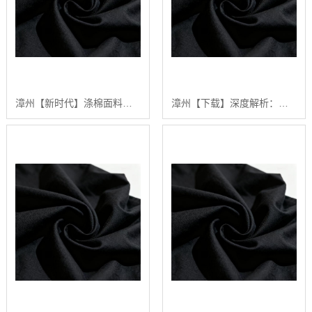
漳州【新时代】涤棉面料深度解析：2024年如何选择高品质涤棉面料？【有哪些?】
漳州【下载】深度解析：涤棉面料在现代纺织业中的应用与品质控制【精梳涤棉坯布长期供应合作案例】【有什么用?】