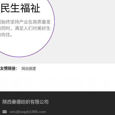
友情链接：
网站搭建
分站：
安徽
北京
重庆
福建
甘肃
广东
广西
贵州
海南
河北
黑龙江
河南
湖北
湖南
江苏
江西
吉林
辽宁
内蒙古
宁夏
青海
山东
上海
山西
陕西
四川
天津
新疆
西藏
云南
浙江
石家庄
唐山
邯郸
保定
陕西秦塬纺织有限公司
沧州
廊坊
太原
呼和浩特
包头
鄂尔多斯
沈阳
大连
中山
鞍山
长春
西安
哈尔滨
大庆
西安
南京
无锡
eric@sxqyfz1985.com