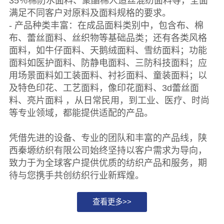
35％棉防水面料、聚酯棉人造丝混纺面料等，全面
满足不同客户对原料及面料规格的要求。
- 产品种类丰富：在成品面料类别中，包含布、棉
布、蕾丝面料、丝织物等基础品类；还有各类风格
面料，如牛仔面料、天鹅绒面料、雪纺面料；功能
面料如医护面料、防静电面料、三防科技面料；应
用场景面料如工装面料、衬衫面料、童装面料；以
及特色印花、工艺面料，像印花面料、3d蕾丝面
料、亮片面料 ，从日常民用，到工业、医疗、时尚
等专业领域，都能提供适配的产品。
凭借先进的设备、专业的团队和丰富的产品线，陕
西秦塬纺织有限公司始终坚持以客户需求为导向，
致力于为全球客户提供优质的纺织产品和服务，期
待与您携手共创纺织行业新辉煌。
查看更多>>