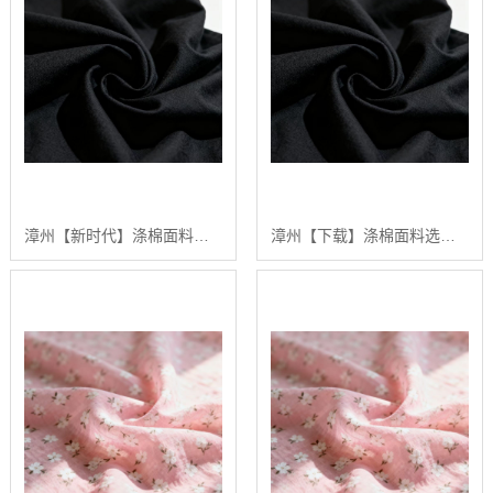
漳州【新时代】涤棉面料选购指南：2024年【高性价比】涤棉面料供应商排行【怎么做?】
漳州【下载】涤棉面料选购指南：2024年五大高品质涤棉面料推荐【深度解析】【怎么做?】