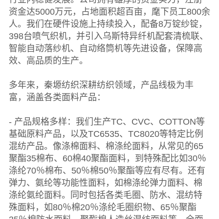
资金达5000万元，占地面积超百亩，麾下员工800余
人。我们在硬件设施上持续投入，配备8万锭纱锭，
398台喷气织机，并引入乌斯特异纤机配套清梳联、
智能自动落纱机、自动络筒机等先进设备，保障高
效、高品质的生产。
多年来，秦塬纺织深耕纺织领域，产品线极为丰
富，涵盖各类面料产品：
- 产品规格多样：我们生产TC、CVC、COTTON等
基础原料产品，以及TC6535、TC8020等特定比例
混纺产品。像涤棉面料、棉涤纶面料，从常见的65
聚酯35棉布、60棉40聚酯面料，到特殊配比如30％
涤纶70％棉布、50％棉50％聚酯等应有尽有。还有
弹力、氨纶等功能性面料，如棉涤纶弹力面料、棉
涤纶氨纶面料。同时包括各类毛圈、防水、混纺特
殊面料，如80％棉20％涤纶毛圈织物、65％聚酯