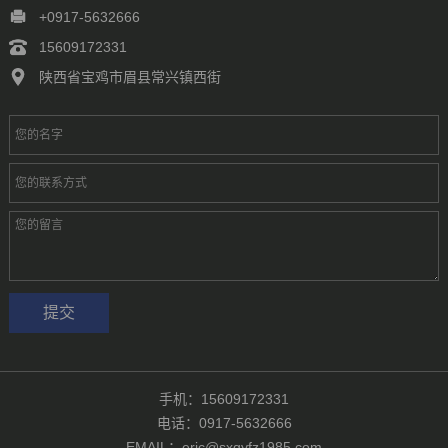
徐州
常州
苏州
南通
连云港
淮安
盐城
扬州
镇江
+0917-5632666
泰州
宿迁
杭州
宁波
温州
嘉兴
湖州
绍兴
金华
15609172331
台州
合肥
芜湖
福州
厦门
泉州
漳州
南昌
济南
青岛
陕西省宝鸡市眉县常兴镇西街
淄博
枣庄
东营
烟台
潍坊
济宁
泰安
威海
临沂
德州
聊城
滨州
菏泽
郑州
洛阳
新乡
许昌
南阳
周口
武汉
手机：15609172331
电话：0917-5632666
EMAIL：eric@sxqyfz1985.com