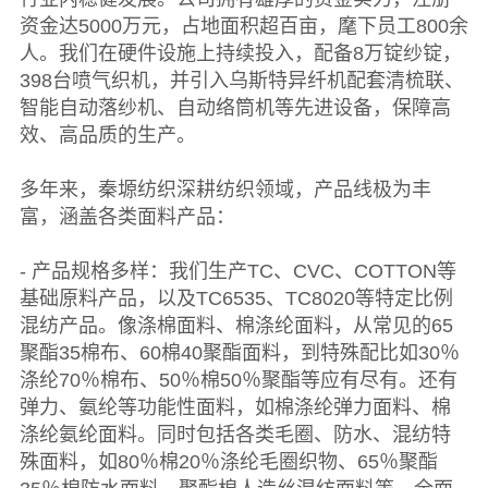
资金达5000万元，占地面积超百亩，麾下员工800余
人。我们在硬件设施上持续投入，配备8万锭纱锭，
398台喷气织机，并引入乌斯特异纤机配套清梳联、
智能自动落纱机、自动络筒机等先进设备，保障高
效、高品质的生产。
多年来，秦塬纺织深耕纺织领域，产品线极为丰
富，涵盖各类面料产品：
- 产品规格多样：我们生产TC、CVC、COTTON等
基础原料产品，以及TC6535、TC8020等特定比例
混纺产品。像涤棉面料、棉涤纶面料，从常见的65
聚酯35棉布、60棉40聚酯面料，到特殊配比如30％
涤纶70％棉布、50％棉50％聚酯等应有尽有。还有
弹力、氨纶等功能性面料，如棉涤纶弹力面料、棉
涤纶氨纶面料。同时包括各类毛圈、防水、混纺特
殊面料，如80％棉20％涤纶毛圈织物、65％聚酯