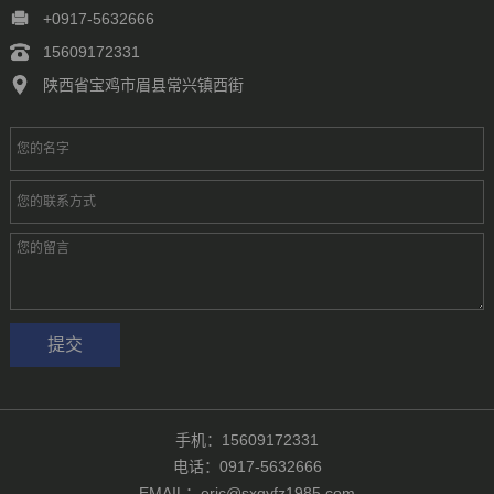
徐州
常州
苏州
南通
连云港
淮安
盐城
扬州
镇江
+0917-5632666
泰州
宿迁
杭州
宁波
温州
嘉兴
湖州
绍兴
金华
15609172331
台州
合肥
芜湖
福州
厦门
泉州
漳州
南昌
济南
青岛
陕西省宝鸡市眉县常兴镇西街
淄博
枣庄
东营
烟台
潍坊
济宁
泰安
威海
临沂
德州
聊城
滨州
菏泽
郑州
洛阳
新乡
许昌
南阳
周口
武汉
手机：15609172331
电话：0917-5632666
EMAIL：eric@sxqyfz1985.com