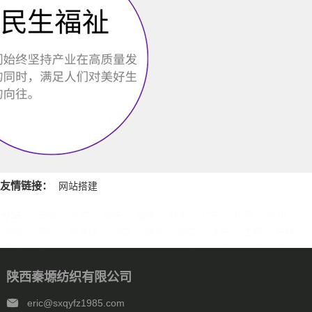
友情链接：
网站搭建
分站：
安徽
北京
重庆
福建
甘肃
广东
广西
贵州
海南
河北
黑龙江
河南
湖北
湖南
江苏
江西
吉林
辽宁
内蒙古
宁夏
青海
山东
上海
山西
陕西
四川
天津
新疆
西藏
云南
浙江
石家庄
唐山
邯郸
保定
陕西秦塬纺织有限公司
沧州
廊坊
太原
呼和浩特
包头
鄂尔多斯
沈阳
大连
中山
鞍山
长春
西安
哈尔滨
大庆
西安
南京
无锡
eric@sxqyfz1985.com