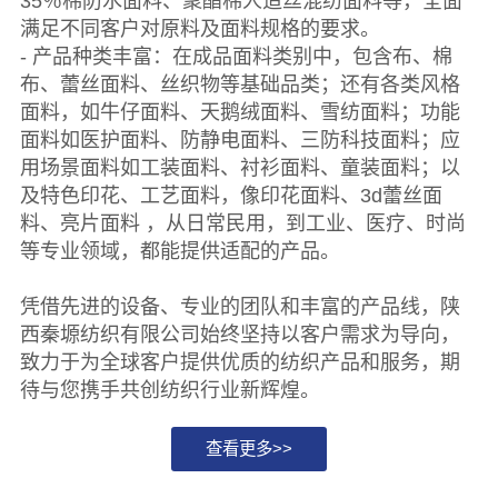
35％棉防水面料、聚酯棉人造丝混纺面料等，全面
满足不同客户对原料及面料规格的要求。
- 产品种类丰富：在成品面料类别中，包含布、棉
布、蕾丝面料、丝织物等基础品类；还有各类风格
面料，如牛仔面料、天鹅绒面料、雪纺面料；功能
面料如医护面料、防静电面料、三防科技面料；应
用场景面料如工装面料、衬衫面料、童装面料；以
及特色印花、工艺面料，像印花面料、3d蕾丝面
料、亮片面料 ，从日常民用，到工业、医疗、时尚
等专业领域，都能提供适配的产品。
凭借先进的设备、专业的团队和丰富的产品线，陕
西秦塬纺织有限公司始终坚持以客户需求为导向，
致力于为全球客户提供优质的纺织产品和服务，期
待与您携手共创纺织行业新辉煌。
查看更多>>