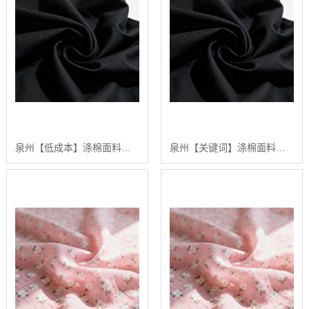
泉州【低成本】涤棉面料选购指南：2024年【高性价比】涤棉面料供应商排行【哪家好?】
泉州【关键词】涤棉面料选购指南：2024年五大高品质涤棉面料推荐【深度解析】【什么意思?】