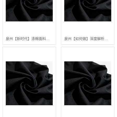
泉州【新时代】涤棉面料深度解析：2024年如何选择高品质涤棉面料？【怎么用?】
泉州【如何做】深度解析：涤棉面料在现代纺织业中的应用与品质控制【精梳涤棉坯布长期供应合作案例】【是什么?】