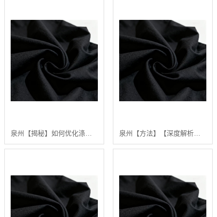
泉州【揭秘】如何优化涤棉面料的生产流程：陕西秦塬纺织的实践指南【哪家好?】
泉州【方法】【深度解析】2024年涤棉面料品质排行榜与选购指南【怎么样?】