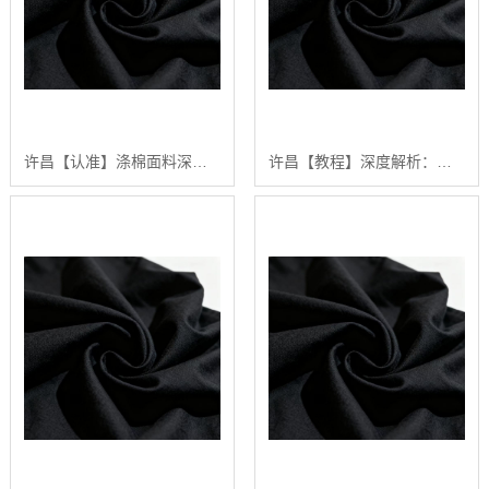
许昌【认准】涤棉面料深度解析：2024年如何选择高品质涤棉面料？【什么意思?】
许昌【教程】深度解析：涤棉面料在现代纺织业中的应用与品质控制【精梳涤棉坯布长期供应合作案例】【很重要?】