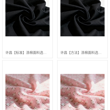
许昌【标准】涤棉面料选购指南：2024年【高性价比】涤棉面料供应商排行【什么意思?】
许昌【方法】涤棉面料选购指南：2024年五大高品质涤棉面料推荐【深度解析】【有什么用?】