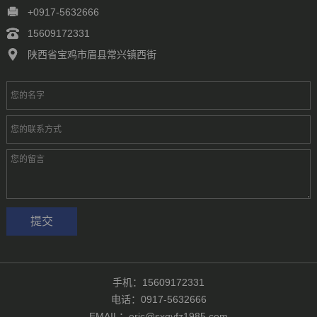
徐州
常州
苏州
南通
连云港
淮安
盐城
扬州
镇江
+0917-5632666
泰州
宿迁
杭州
宁波
温州
嘉兴
湖州
绍兴
金华
15609172331
台州
合肥
芜湖
福州
厦门
泉州
漳州
南昌
济南
青岛
陕西省宝鸡市眉县常兴镇西街
淄博
枣庄
东营
烟台
潍坊
济宁
泰安
威海
临沂
德州
聊城
滨州
菏泽
郑州
洛阳
新乡
许昌
南阳
周口
武汉
手机：15609172331
电话：0917-5632666
EMAIL：eric@sxqyfz1985.com