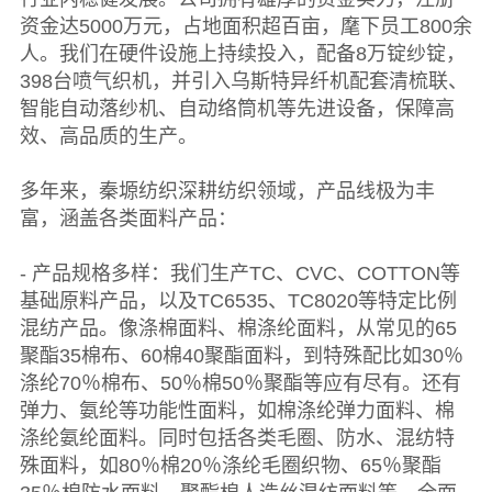
资金达5000万元，占地面积超百亩，麾下员工800余
人。我们在硬件设施上持续投入，配备8万锭纱锭，
398台喷气织机，并引入乌斯特异纤机配套清梳联、
智能自动落纱机、自动络筒机等先进设备，保障高
效、高品质的生产。
多年来，秦塬纺织深耕纺织领域，产品线极为丰
富，涵盖各类面料产品：
- 产品规格多样：我们生产TC、CVC、COTTON等
基础原料产品，以及TC6535、TC8020等特定比例
混纺产品。像涤棉面料、棉涤纶面料，从常见的65
聚酯35棉布、60棉40聚酯面料，到特殊配比如30％
涤纶70％棉布、50％棉50％聚酯等应有尽有。还有
弹力、氨纶等功能性面料，如棉涤纶弹力面料、棉
涤纶氨纶面料。同时包括各类毛圈、防水、混纺特
殊面料，如80％棉20％涤纶毛圈织物、65％聚酯