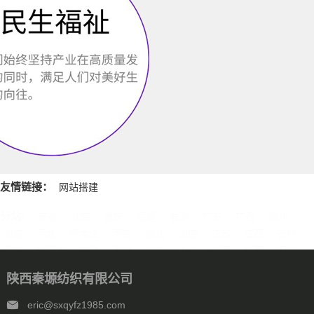
友情链接：
网站搭建
分站：
安徽
北京
重庆
福建
甘肃
广东
广西
贵州
海南
河北
黑龙江
河南
湖北
湖南
江苏
江西
吉林
辽宁
内蒙古
宁夏
青海
山东
上海
山西
陕西
四川
天津
新疆
西藏
云南
浙江
石家庄
唐山
邯郸
保定
陕西秦塬纺织有限公司
沧州
廊坊
太原
呼和浩特
包头
鄂尔多斯
沈阳
大连
中山
鞍山
长春
西安
哈尔滨
大庆
西安
南京
无锡
eric@sxqyfz1985.com