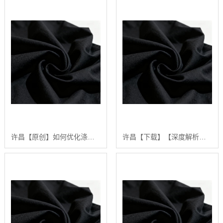
许昌【原创】如何优化涤棉面料的生产流程：陕西秦塬纺织的实践指南【怎么做?】
许昌【下载】【深度解析】2024年涤棉面料品质排行榜与选购指南【什么意思?】