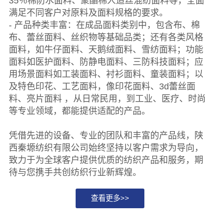
35％棉防水面料、聚酯棉人造丝混纺面料等，全面
满足不同客户对原料及面料规格的要求。
- 产品种类丰富：在成品面料类别中，包含布、棉
布、蕾丝面料、丝织物等基础品类；还有各类风格
面料，如牛仔面料、天鹅绒面料、雪纺面料；功能
面料如医护面料、防静电面料、三防科技面料；应
用场景面料如工装面料、衬衫面料、童装面料；以
及特色印花、工艺面料，像印花面料、3d蕾丝面
料、亮片面料 ，从日常民用，到工业、医疗、时尚
等专业领域，都能提供适配的产品。
凭借先进的设备、专业的团队和丰富的产品线，陕
西秦塬纺织有限公司始终坚持以客户需求为导向，
致力于为全球客户提供优质的纺织产品和服务，期
待与您携手共创纺织行业新辉煌。
查看更多>>