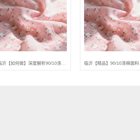
临沂【如何做】深度解析90/10涤棉面料：基于全产业链优势的品质控制与未来趋势报告【精梳涤棉坯布长期供应合作案例】【怎么做?】