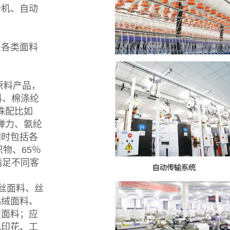
纱机、自动
盖各类面料
础原料产品，
料、棉涤纶
殊配比如
有弹力、氨纶
同时包括各
物、65％
满足不同客
丝面料、丝
鹅绒面料、
技面料；应
色印花、工