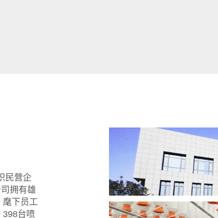
织民营企
公司拥有雄
，麾下员工
398台喷