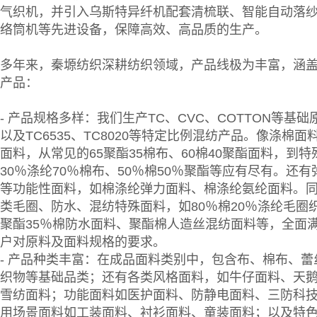
气织机，并引入乌斯特异纤机配套清梳联、智能自动落
络筒机等先进设备，保障高效、高品质的生产。
多年来，秦塬纺织深耕纺织领域，产品线极为丰富，涵
产品：
- 产品规格多样：我们生产TC、CVC、COTTON等基
以及TC6535、TC8020等特定比例混纺产品。像涤棉面
面料，从常见的65聚酯35棉布、60棉40聚酯面料，到特
30％涤纶70％棉布、50％棉50％聚酯等应有尽有。还
等功能性面料，如棉涤纶弹力面料、棉涤纶氨纶面料。
类毛圈、防水、混纺特殊面料，如80％棉20％涤纶毛圈织
聚酯35％棉防水面料、聚酯棉人造丝混纺面料等，全面
户对原料及面料规格的要求。
- 产品种类丰富：在成品面料类别中，包含布、棉布、蕾
织物等基础品类；还有各类风格面料，如牛仔面料、天
雪纺面料；功能面料如医护面料、防静电面料、三防科
用场景面料如工装面料、衬衫面料、童装面料；以及特