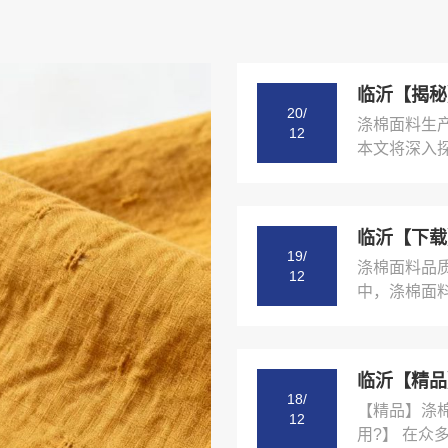
20/
涤棉面料生
12
本文将深入探
19/
涤棉面料品
12
中，涤棉面料
18/
【精品】涤
12
用?】 在众