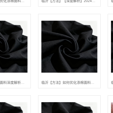
临沂【问答】如何优化涤棉面料的生产流程：陕西秦塬纺织的实践指南【怎么样?】
临沂【方法】【深度解析】2024年涤棉面料品质排行榜与选购指南【什么意思?】
临沂【问答】涤棉面料深度解析：构建高品质、可持续纺织品供应链的行业白皮书【精梳涤棉坯布长期供应合作案例】【怎么做?】
临沂【方法】如何优化涤棉面料的染色效果：陕西秦塬纺织的深度技术指南【怎么样?】