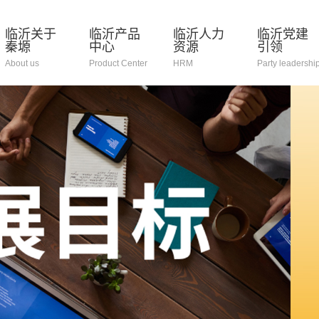
临沂关于
临沂产品
临沂人力
临沂党建
秦塬
中心
资源
引领
About us
Product Center
HRM
Party leadershi