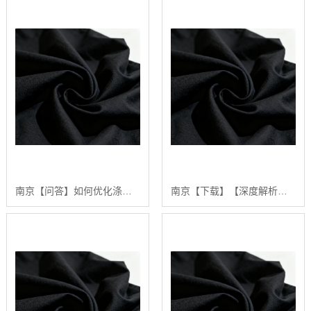
南京【问答】如何优化涤棉面料的生产流程：陕西秦塬纺织的实践指南【怎么用?】
南京【下载】【深度解析】2024年涤棉面料品质排行榜与选购指南【哪家好?】