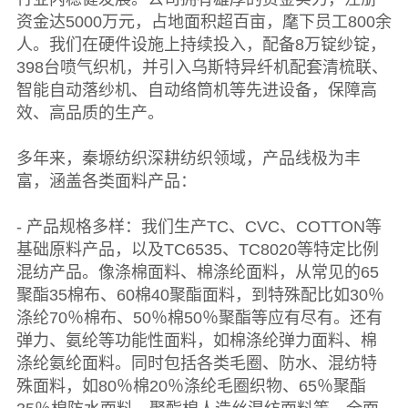
资金达5000万元，占地面积超百亩，麾下员工800余
人。我们在硬件设施上持续投入，配备8万锭纱锭，
398台喷气织机，并引入乌斯特异纤机配套清梳联、
智能自动落纱机、自动络筒机等先进设备，保障高
效、高品质的生产。
多年来，秦塬纺织深耕纺织领域，产品线极为丰
富，涵盖各类面料产品：
- 产品规格多样：我们生产TC、CVC、COTTON等
基础原料产品，以及TC6535、TC8020等特定比例
混纺产品。像涤棉面料、棉涤纶面料，从常见的65
聚酯35棉布、60棉40聚酯面料，到特殊配比如30％
涤纶70％棉布、50％棉50％聚酯等应有尽有。还有
弹力、氨纶等功能性面料，如棉涤纶弹力面料、棉
涤纶氨纶面料。同时包括各类毛圈、防水、混纺特
殊面料，如80％棉20％涤纶毛圈织物、65％聚酯