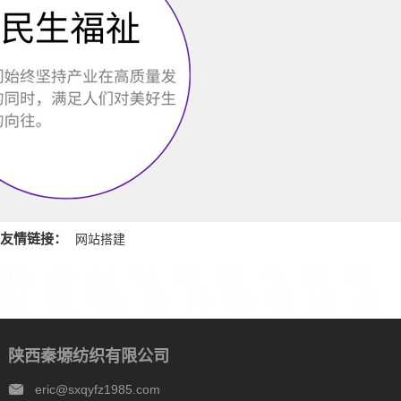
友情链接：
网站搭建
分站：
安徽
北京
重庆
福建
甘肃
广东
广西
贵州
海南
河北
黑龙江
河南
湖北
湖南
江苏
江西
吉林
辽宁
内蒙古
宁夏
青海
山东
上海
山西
陕西
四川
天津
新疆
西藏
云南
浙江
石家庄
唐山
邯郸
保定
陕西秦塬纺织有限公司
沧州
廊坊
太原
呼和浩特
包头
鄂尔多斯
沈阳
大连
中山
鞍山
长春
西安
哈尔滨
大庆
西安
南京
无锡
eric@sxqyfz1985.com