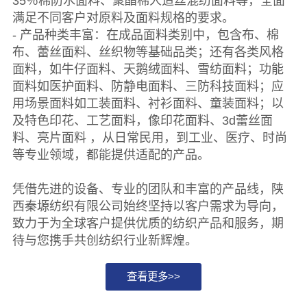
35％棉防水面料、聚酯棉人造丝混纺面料等，全面
满足不同客户对原料及面料规格的要求。
- 产品种类丰富：在成品面料类别中，包含布、棉
布、蕾丝面料、丝织物等基础品类；还有各类风格
面料，如牛仔面料、天鹅绒面料、雪纺面料；功能
面料如医护面料、防静电面料、三防科技面料；应
用场景面料如工装面料、衬衫面料、童装面料；以
及特色印花、工艺面料，像印花面料、3d蕾丝面
料、亮片面料 ，从日常民用，到工业、医疗、时尚
等专业领域，都能提供适配的产品。
凭借先进的设备、专业的团队和丰富的产品线，陕
西秦塬纺织有限公司始终坚持以客户需求为导向，
致力于为全球客户提供优质的纺织产品和服务，期
待与您携手共创纺织行业新辉煌。
查看更多>>