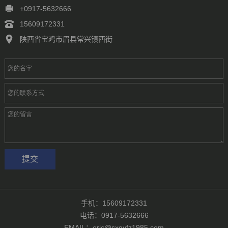
徐州
常州
苏州
南通
连云港
淮安
盐城
扬州
镇江
+0917-5632666
泰州
宿迁
杭州
宁波
温州
嘉兴
湖州
绍兴
金华
15609172331
台州
合肥
芜湖
福州
厦门
泉州
漳州
南昌
济南
青岛
陕西省宝鸡市眉县常兴镇西街
淄博
枣庄
东营
烟台
潍坊
济宁
泰安
威海
临沂
德州
聊城
滨州
菏泽
郑州
洛阳
新乡
许昌
南阳
周口
武汉
手机：15609172331
电话：0917-5632666
EMAIL：eric@sxqyfz1985.com