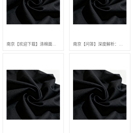
南京【欢迎下载】涤棉面料深度解析：2024年如何选择高品质涤棉面料？【怎么用?】
南京【问答】深度解析：涤棉面料在现代纺织业中的应用与品质控制【精梳涤棉坯布长期供应合作案例】【什么意思?】