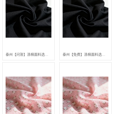
泰州【问答】涤棉面料选购指南：2024年【高性价比】涤棉面料供应商排行【哪家好?】
泰州【免费】涤棉面料选购指南：2024年五大高品质涤棉面料推荐【深度解析】【什么意思?】