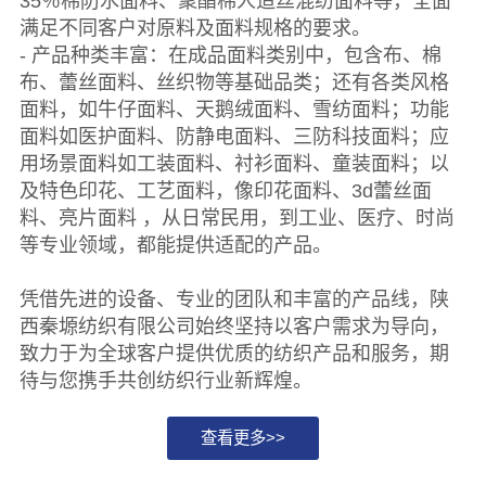
35％棉防水面料、聚酯棉人造丝混纺面料等，全面
满足不同客户对原料及面料规格的要求。
- 产品种类丰富：在成品面料类别中，包含布、棉
布、蕾丝面料、丝织物等基础品类；还有各类风格
面料，如牛仔面料、天鹅绒面料、雪纺面料；功能
面料如医护面料、防静电面料、三防科技面料；应
用场景面料如工装面料、衬衫面料、童装面料；以
及特色印花、工艺面料，像印花面料、3d蕾丝面
料、亮片面料 ，从日常民用，到工业、医疗、时尚
等专业领域，都能提供适配的产品。
凭借先进的设备、专业的团队和丰富的产品线，陕
西秦塬纺织有限公司始终坚持以客户需求为导向，
致力于为全球客户提供优质的纺织产品和服务，期
待与您携手共创纺织行业新辉煌。
查看更多>>