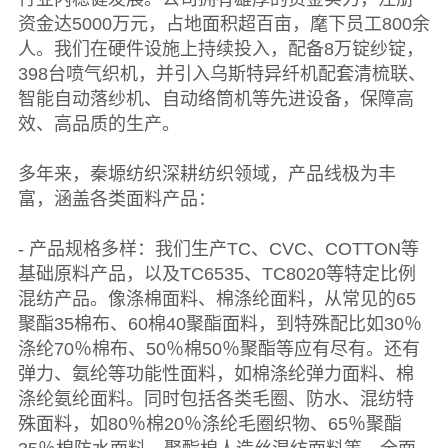
资金达5000万元，占地面积超百亩，麾下员工800余
人。我们在硬件设施上持续投入，配备8万锭纱锭，
398台喷气织机，并引入乌斯特异纤机配套清梳联、
智能自动落纱机、自动络筒机等先进设备，保障高
效、高品质的生产。
多年来，秦塬纺织深耕纺织领域，产品线极为丰
富，涵盖各类面料产品：
- 产品规格多样：我们生产TC、CVC、COTTON等
基础原料产品，以及TC6535、TC8020等特定比例
混纺产品。像涤棉面料、棉涤纶面料，从常见的65
聚酯35棉布、60棉40聚酯面料，到特殊配比如30％
涤纶70％棉布、50％棉50％聚酯等应有尽有。还有
弹力、氨纶等功能性面料，如棉涤纶弹力面料、棉
涤纶氨纶面料。同时包括各类毛圈、防水、混纺特
殊面料，如80％棉20％涤纶毛圈织物、65％聚酯