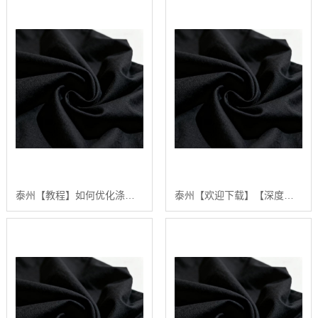
泰州【教程】如何优化涤棉面料的生产流程：陕西秦塬纺织的实践指南【很重要?】
泰州【欢迎下载】【深度解析】2024年涤棉面料品质排行榜与选购指南【很重要?】