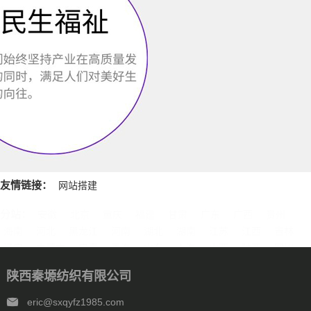
友情链接：
网站搭建
分站：
安徽
北京
重庆
福建
甘肃
广东
广西
贵州
海南
河北
黑龙江
河南
湖北
湖南
江苏
江西
吉林
辽宁
内蒙古
宁夏
青海
山东
上海
山西
陕西
四川
天津
新疆
西藏
云南
浙江
石家庄
唐山
邯郸
保定
陕西秦塬纺织有限公司
沧州
廊坊
太原
呼和浩特
包头
鄂尔多斯
沈阳
大连
中山
鞍山
长春
西安
哈尔滨
大庆
西安
南京
无锡
eric@sxqyfz1985.com