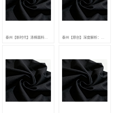
泰州【新时代】涤棉面料深度解析：2024年如何选择高品质涤棉面料？【哪家好?】
泰州【原创】深度解析：涤棉面料在现代纺织业中的应用与品质控制【精梳涤棉坯布长期供应合作案例】【怎么样?】