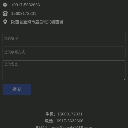
徐州
常州
苏州
南通
连云港
淮安
盐城
扬州
镇江
+0917-5632666
泰州
宿迁
杭州
宁波
温州
嘉兴
湖州
绍兴
金华
15609172331
台州
合肥
芜湖
福州
厦门
泉州
漳州
南昌
济南
青岛
陕西省宝鸡市眉县常兴镇西街
淄博
枣庄
东营
烟台
潍坊
济宁
泰安
威海
临沂
德州
聊城
滨州
菏泽
郑州
洛阳
新乡
许昌
南阳
周口
武汉
手机：15609172331
电话：0917-5632666
EMAIL：eric@sxqyfz1985.com