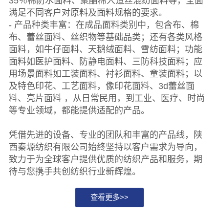
35％棉防水面料、聚酯棉人造丝混纺面料等，全面
满足不同客户对原料及面料规格的要求。
- 产品种类丰富：在成品面料类别中，包含布、棉
布、蕾丝面料、丝织物等基础品类；还有各类风格
面料，如牛仔面料、天鹅绒面料、雪纺面料；功能
面料如医护面料、防静电面料、三防科技面料；应
用场景面料如工装面料、衬衫面料、童装面料；以
及特色印花、工艺面料，像印花面料、3d蕾丝面
料、亮片面料 ，从日常民用，到工业、医疗、时尚
等专业领域，都能提供适配的产品。
凭借先进的设备、专业的团队和丰富的产品线，陕
西秦塬纺织有限公司始终坚持以客户需求为导向，
致力于为全球客户提供优质的纺织产品和服务，期
待与您携手共创纺织行业新辉煌。
查看更多>>