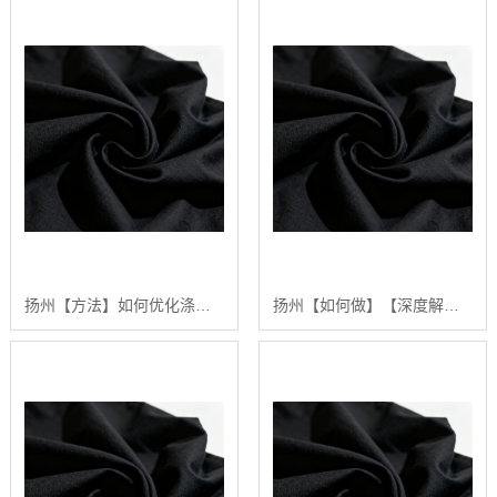
扬州【方法】如何优化涤棉面料的生产流程：陕西秦塬纺织的实践指南【怎么做?】
扬州【如何做】【深度解析】2024年涤棉面料品质排行榜与选购指南【有哪些?】