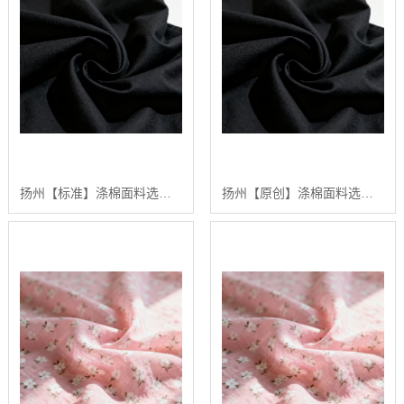
扬州【标准】涤棉面料选购指南：2024年【高性价比】涤棉面料供应商排行【哪家好?】
扬州【原创】涤棉面料选购指南：2024年五大高品质涤棉面料推荐【深度解析】【怎么做?】