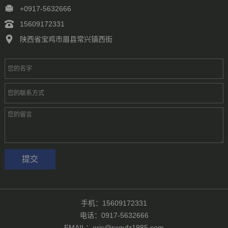
徐州
常州
苏州
南通
连云港
淮安
盐城
扬州
镇江
+0917-5632666
泰州
宿迁
杭州
宁波
温州
嘉兴
湖州
绍兴
金华
15609172331
台州
合肥
芜湖
福州
厦门
泉州
漳州
南昌
济南
青岛
陕西省宝鸡市眉县常兴镇西街
淄博
枣庄
东营
烟台
潍坊
济宁
泰安
威海
临沂
德州
聊城
滨州
菏泽
郑州
洛阳
新乡
许昌
南阳
周口
武汉
手机：15609172331
电话：0917-5632666
EMAIL：eric@sxqyfz1985.com