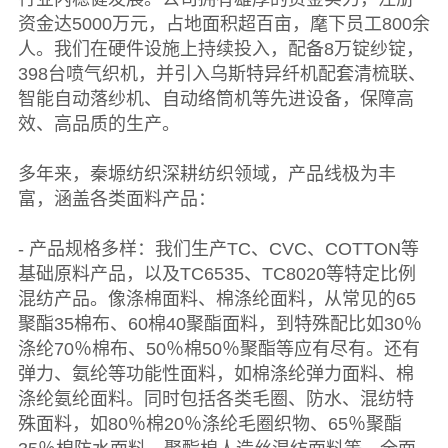
资金达5000万元，占地面积超百亩，麾下员工800余
人。我们在硬件设施上持续投入，配备8万锭纱锭，
398台喷气织机，并引入乌斯特异纤机配套清梳联、
智能自动落纱机、自动络筒机等先进设备，保障高
效、高品质的生产。
多年来，秦塬纺织深耕纺织领域，产品线极为丰
富，涵盖各类面料产品：
- 产品规格多样：我们生产TC、CVC、COTTON等
基础原料产品，以及TC6535、TC8020等特定比例
混纺产品。像涤棉面料、棉涤纶面料，从常见的65
聚酯35棉布、60棉40聚酯面料，到特殊配比如30％
涤纶70％棉布、50％棉50％聚酯等应有尽有。还有
弹力、氨纶等功能性面料，如棉涤纶弹力面料、棉
涤纶氨纶面料。同时包括各类毛圈、防水、混纺特
殊面料，如80％棉20％涤纶毛圈织物、65％聚酯