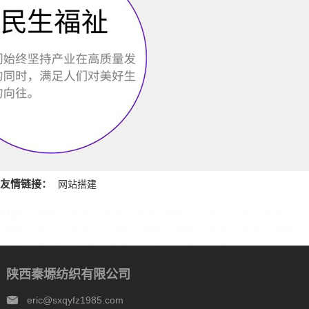
友情链接：
网站搭建
分站：
安徽
北京
重庆
福建
甘肃
广东
广西
贵州
海南
河北
黑龙江
河南
湖北
湖南
江苏
江西
吉林
辽宁
内蒙古
宁夏
青海
山东
上海
山西
陕西
四川
天津
新疆
西藏
云南
浙江
石家庄
唐山
邯郸
保定
陕西秦塬纺织有限公司
沧州
廊坊
太原
呼和浩特
包头
鄂尔多斯
沈阳
大连
中山
鞍山
长春
西安
哈尔滨
大庆
西安
南京
无锡
eric@sxqyfz1985.com