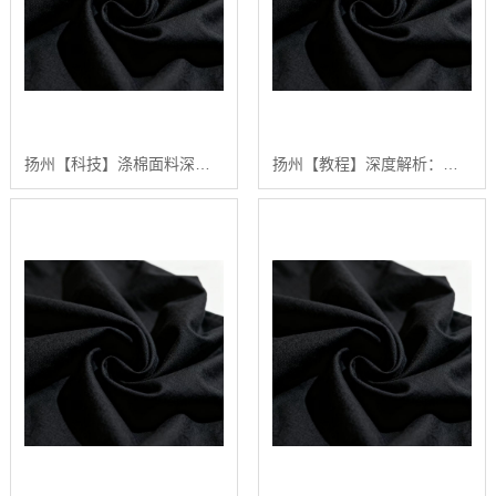
扬州【科技】涤棉面料深度解析：2024年如何选择高品质涤棉面料？【怎么做?】
扬州【教程】深度解析：涤棉面料在现代纺织业中的应用与品质控制【精梳涤棉坯布长期供应合作案例】【有哪些?】