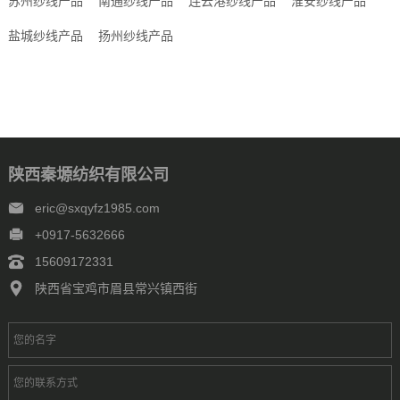
苏州纱线产品
南通纱线产品
连云港纱线产品
淮安纱线产品
盐城纱线产品
扬州纱线产品
陕西秦塬纺织有限公司
eric@sxqyfz1985.com
+0917-5632666
15609172331
陕西省宝鸡市眉县常兴镇西街