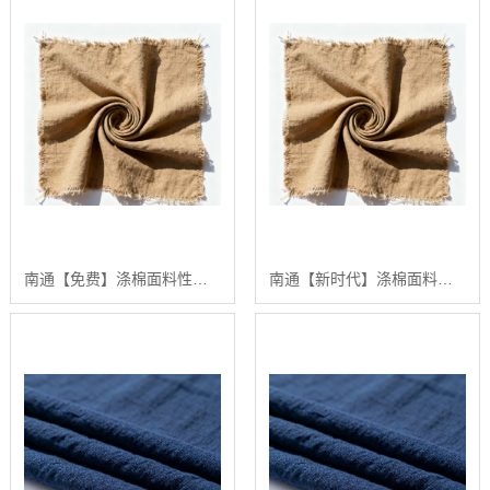
南通【免费】涤棉面料性能优化指南：从基础知识到高阶应用【如何实现面料品质的稳定提升】【有哪些?】
南通【新时代】涤棉面料深度解析：从原料到成品的全流程技术指南【哪家好?】