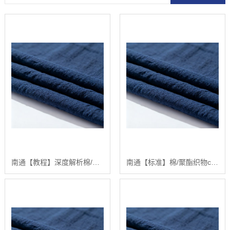
南通【教程】深度解析棉/聚酯织物CVC 60/40：性能优势与应用场景【专业指南】【怎么用?】
南通【标准】棉/聚酯织物cvc 60/40：分步指南【如何优化混纺面料的性能表现】【有什么用?】