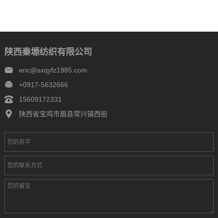
陕西秦塬纺织有限公司
eric@sxqyfz1985.com
+0917-5632666
15609172331
陕西省宝鸡市眉县常兴镇西街