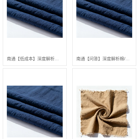
南通【低成本】深度解析棉/聚酯织物cvc 60/40：面向高品质面料生产的行业白皮书【全产业链布局与技术优势】【有什么用?】
南通【问答】深度解析棉/聚酯织物CVC 60/40：性能优势与【理想面料选择指南】【怎么做?】