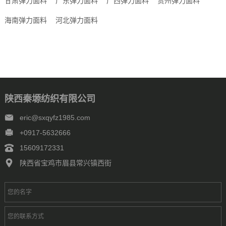
甘肃弹力面料
广东弹力面料
广西弹力面料
贵州弹力面料
海南弹力面料
河北弹力面料
陕西秦塬纺织有限公司
eric@sxqyfz1985.com
+0917-5632666
15609172331
陕西省宝鸡市眉县常兴镇西街