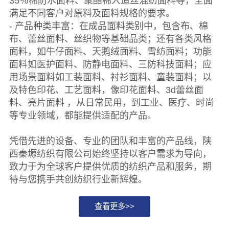
35％棉防水面料、聚酯棉人造丝混纺面料等，全面
满足不同客户对原料及面料规格的要求。
- 产品种类丰富：在成品面料类别中，包含布、棉
布、蕾丝面料、丝织物等基础品类；还有各类风格
面料，如牛仔面料、天鹅绒面料、雪纺面料；功能
面料如医护面料、防静电面料、三防科技面料；应
用场景面料如工装面料、衬衫面料、童装面料；以
及特色印花、工艺面料，像印花面料、3d蕾丝面
料、亮片面料 ，从日常民用，到工业、医疗、时尚
等专业领域，都能提供适配的产品。
凭借先进的设备、专业的团队和丰富的产品线，陕
西秦塬纺织有限公司始终坚持以客户需求为导向，
致力于为全球客户提供优质的纺织产品和服务，期
待与您携手共创纺织行业新辉煌。
查看更多>>