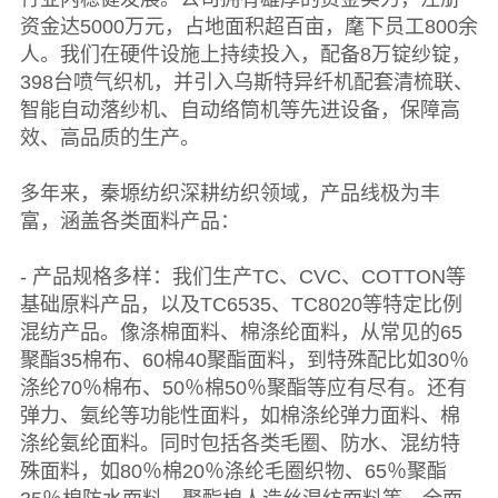
资金达5000万元，占地面积超百亩，麾下员工800余
人。我们在硬件设施上持续投入，配备8万锭纱锭，
398台喷气织机，并引入乌斯特异纤机配套清梳联、
智能自动落纱机、自动络筒机等先进设备，保障高
效、高品质的生产。
多年来，秦塬纺织深耕纺织领域，产品线极为丰
富，涵盖各类面料产品：
- 产品规格多样：我们生产TC、CVC、COTTON等
基础原料产品，以及TC6535、TC8020等特定比例
混纺产品。像涤棉面料、棉涤纶面料，从常见的65
聚酯35棉布、60棉40聚酯面料，到特殊配比如30％
涤纶70％棉布、50％棉50％聚酯等应有尽有。还有
弹力、氨纶等功能性面料，如棉涤纶弹力面料、棉
涤纶氨纶面料。同时包括各类毛圈、防水、混纺特
殊面料，如80％棉20％涤纶毛圈织物、65％聚酯