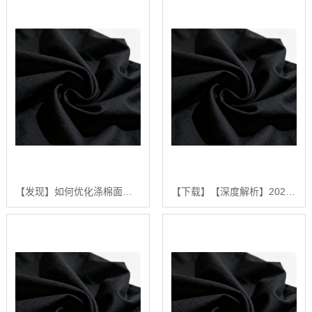
【发现】如何优化涤棉面料的生产流程：陕西秦塬纺织的实践指南【怎么样?】
【下载】【深度解析】2024年涤棉面料品质排行榜与选购指南【怎么样?】