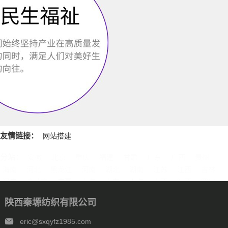
友情链接：
网站搭建
分站：
安徽
北京
重庆
福建
甘肃
广东
广西
贵州
海南
河北
黑龙江
河南
湖北
湖南
江苏
江西
吉林
辽宁
内蒙古
宁夏
青海
山东
上海
山西
陕西
四川
天津
新疆
西藏
云南
浙江
石家庄
唐山
邯郸
保定
陕西秦塬纺织有限公司
沧州
廊坊
太原
呼和浩特
包头
鄂尔多斯
沈阳
大连
中山
鞍山
长春
西安
哈尔滨
大庆
西安
南京
无锡
eric@sxqyfz1985.com