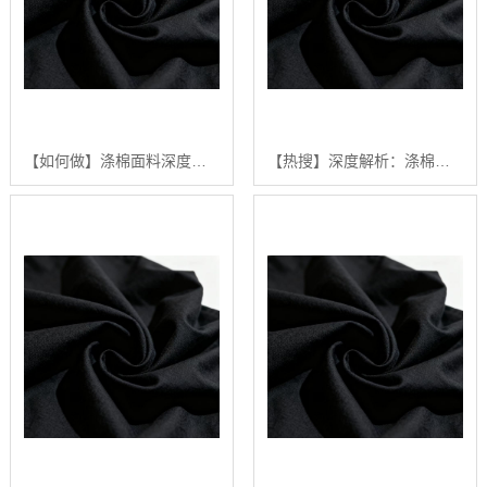
【如何做】涤棉面料深度解析：2024年如何选择高品质涤棉面料？【很重要?】
【热搜】深度解析：涤棉面料在现代纺织业中的应用与品质控制【精梳涤棉坯布长期供应合作案例】【哪家好?】