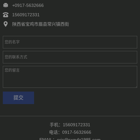
徐州
常州
苏州
南通
连云港
淮安
盐城
扬州
镇江
+0917-5632666
泰州
宿迁
杭州
宁波
温州
嘉兴
湖州
绍兴
金华
15609172331
台州
合肥
芜湖
福州
厦门
泉州
漳州
南昌
济南
青岛
陕西省宝鸡市眉县常兴镇西街
淄博
枣庄
东营
烟台
潍坊
济宁
泰安
威海
临沂
德州
聊城
滨州
菏泽
郑州
洛阳
新乡
许昌
南阳
周口
武汉
手机：15609172331
电话：0917-5632666
EMAIL：eric@sxqyfz1985.com