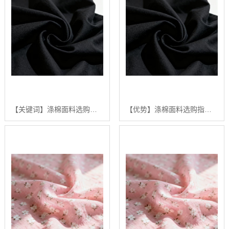
【关键词】涤棉面料选购指南：2024年【高性价比】涤棉面料供应商排行【是什么?】
【优势】涤棉面料选购指南：2024年五大高品质涤棉面料推荐【深度解析】【哪家好?】